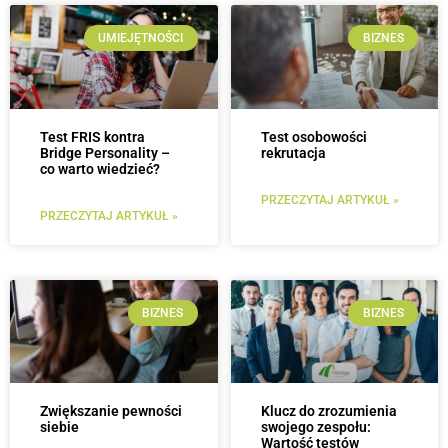
UMIEJĘTNOŚCI
BIZNES
Test FRIS kontra
Test osobowości
Bridge Personality –
rekrutacja
co warto wiedzieć?
PRZECZYTAJ ARTYKUŁ »
PRZECZYTAJ ARTYKUŁ »
BIZNES
BIZNES
Zwiększanie pewności
Klucz do zrozumienia
siebie
swojego zespołu:
Wartość testów