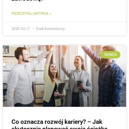
PRZECZYTAJ ARTYKUŁ »
2025-02-17
Brak komentarzy
BIZNES
Co oznacza rozwój kariery? – Jak
skutecznie planować swoją ścieżkę