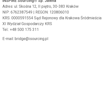
INSPIRE Sourcing® Sp. Jawna
Adres:
ul. Skośna 12, II piętro,
30-383
Kraków
NIP: 6762387549 | REGON: 120806010
KRS: 0000591554 Sąd Rejonowy dla Krakowa Śródmieścia
XI Wydział Gospodarczy KRS
Tel.: +48 500 175 311
E-mail: bridge@isourcing.pl