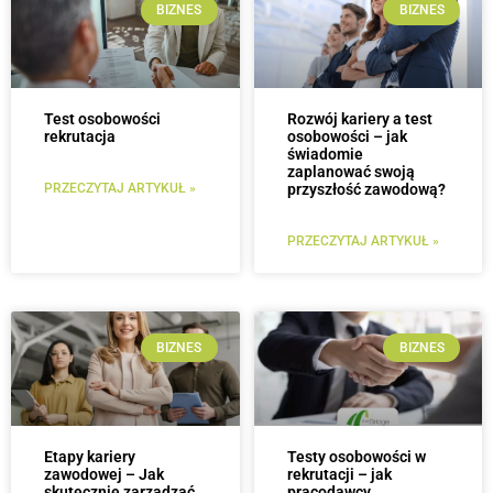
BIZNES
BIZNES
Test osobowości
Rozwój kariery a test
rekrutacja
osobowości – jak
świadomie
zaplanować swoją
PRZECZYTAJ ARTYKUŁ »
przyszłość zawodową?
PRZECZYTAJ ARTYKUŁ »
BIZNES
BIZNES
Etapy kariery
Testy osobowości w
zawodowej – Jak
rekrutacji – jak
skutecznie zarządzać
pracodawcy