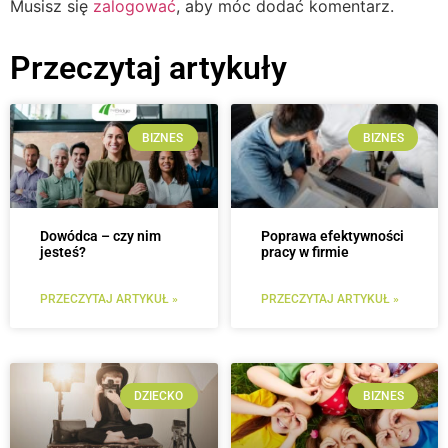
Musisz się
zalogować
, aby móc dodać komentarz.
Przeczytaj artykuły
BIZNES
BIZNES
Dowódca – czy nim
Poprawa efektywności
jesteś?
pracy w firmie
PRZECZYTAJ ARTYKUŁ »
PRZECZYTAJ ARTYKUŁ »
DZIECKO
BIZNES