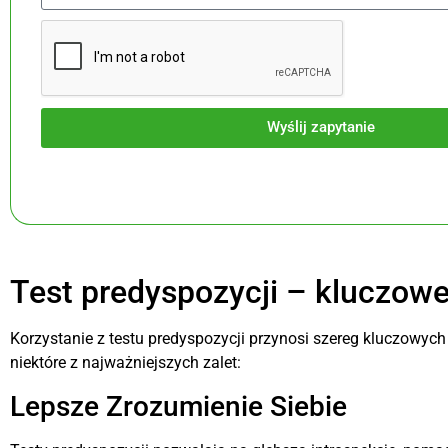
ty® – Black
The Bridge Personal
Wyślij zapytanie
LImitow
479,70
zł
Test predyspozycji – kluczowe
Korzystanie z testu predyspozycji przynosi szereg kluczowych
niektóre z najważniejszych zalet:
Lepsze Zrozumienie Siebie