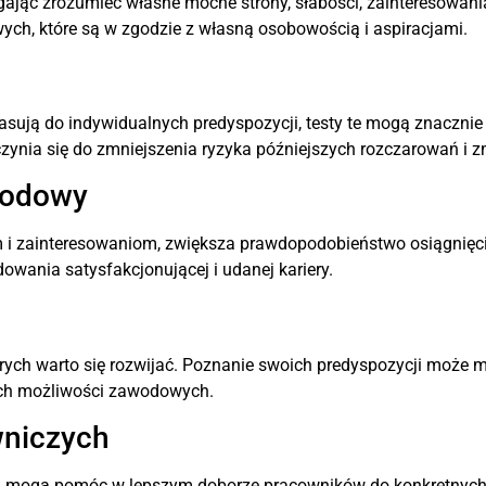
gając zrozumieć własne mocne strony, słabości, zainteresowania
h, które są w zgodzie z własną osobowością i aspiracjami.
j pasują do indywidualnych predyspozycji, testy te mogą znaczni
yczynia się do zmniejszenia ryzyka późniejszych rozczarowań i 
wodowy
 i zainteresowaniom, zwiększa prawdopodobieństwo osiągnięci
wania satysfakcjonującej i udanej kariery.
órych warto się rozwijać. Poznanie swoich predyspozycji moż
wych możliwości zawodowych.
niczych
ycji mogą pomóc w lepszym doborze pracowników do konkretnych 