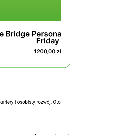
nality® – Black
The Bridge Pers
ay
LImi
00
zł
47
riery i osobisty rozwój. Oto