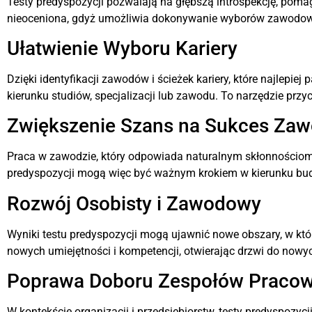
Testy predyspozycji pozwalają na głębszą introspekcję, poma
nieoceniona, gdyż umożliwia dokonywanie wyborów zawodowyc
Ułatwienie Wyboru Kariery
Dzięki identyfikacji zawodów i ścieżek kariery, które najlepie
kierunku studiów, specjalizacji lub zawodu. To narzędzie prz
Zwiększenie Szans na Sukces Za
Praca w zawodzie, który odpowiada naturalnym skłonnościom
predyspozycji mogą więc być ważnym krokiem w kierunku budo
Rozwój Osobisty i Zawodowy
Wyniki testu predyspozycji mogą ujawnić nowe obszary, w kt
nowych umiejętności i kompetencji, otwierając drzwi do no
Poprawa Doboru Zespołów Pracow
W kontekście organizacji i przedsiębiorstw, testy predyspoz