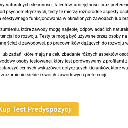
y naturalnych skłonności, talentów, umiejętności oraz preferenc
d psychometrycznych, testy te mierzą różnorodne aspekty oso
 dla efektywnego funkcjonowania w określonych zawodach lub br
zumieniu, które zawody mogą najlepiej odpowiadać ich natura
encjał do rozwoju. Testy te mogą być używane przez osoby na 
anę ścieżki zawodowej, po pracowników dążących do rozwoju w 
 lub zadań, które mają na celu zbadanie różnych aspektów osob
zawodowy osoby testowanej, który jest porównywany z profila
dostarczyć cennych wskazówek dotyczących kierunków, które wa
zrozumieniu siebie i swoich zawodowych preferencji.
Kup Test Predyspozycji