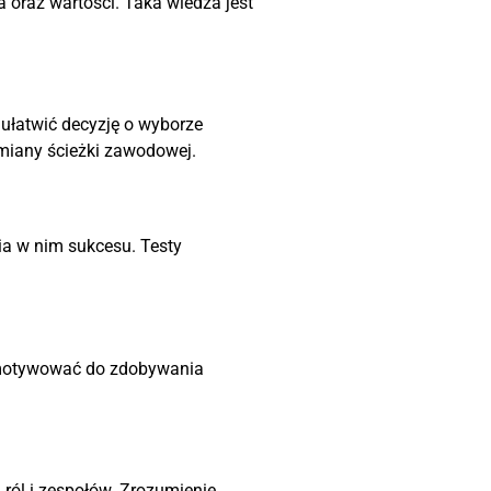
 oraz wartości. Taka wiedza jest
e ułatwić decyzję o wyborze
zmiany ścieżki zawodowej.
a w nim sukcesu. Testy
e motywować do zdobywania
ról i zespołów. Zrozumienie