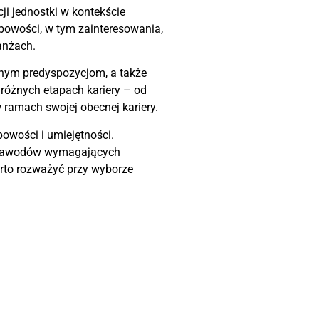
ji jednostki w kontekście
bowości, w tym zainteresowania,
anżach.
lnym predyspozycjom, a także
różnych etapach kariery – od
ramach swojej obecnej kariery.
owości i umiejętności.
mi zawodów wymagających
rto rozważyć przy wyborze