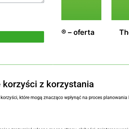
ity® – oferta
The Bridge Perso
ana
Frid
1200,
 korzyści z korzystania
 korzyści, które mogą znacząco wpłynąć na proces planowania ka