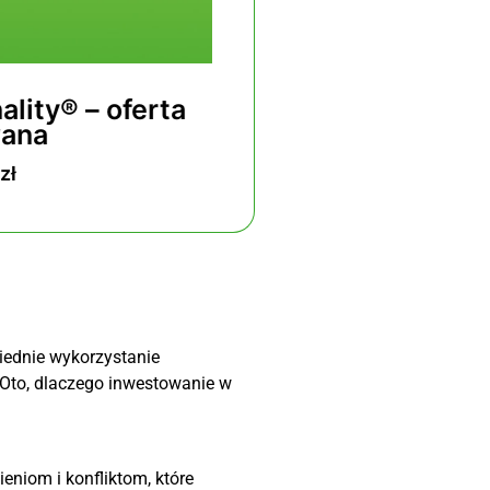
nality® – Black
The Bridge Pers
ay
LImi
00
zł
47
iednie wykorzystanie
 Oto, dlaczego inwestowanie w
eniom i konfliktom, które