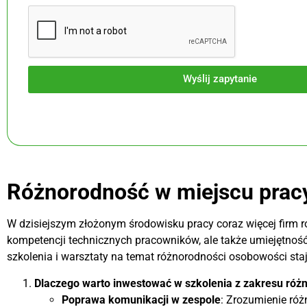
ty® – Black
The Bridge Personal
Wyślij zapytanie
LImitow
479,70
zł
Różnorodność w miejscu pracy:
W dzisiejszym złożonym środowisku pracy coraz więcej firm r
kompetencji technicznych pracowników, ale także umiejętność
szkolenia i warsztaty na temat różnorodności osobowości staj
Dlaczego warto inwestować w szkolenia z zakresu róż
Poprawa komunikacji w zespole
: Zrozumienie róż