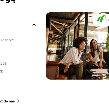
 zespole
yce:
i:
sz do nas