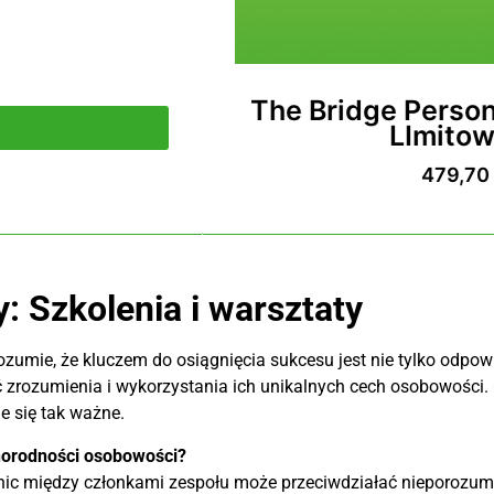
ity® – oferta
The Bridge Perso
ana
Frid
1200,
 Szkolenia i warsztaty
ozumie, że kluczem do osiągnięcia sukcesu jest nie tylko odpow
 zrozumienia i wykorzystania ich unikalnych cech osobowości.
e się tak ważne.
norodności osobowości?
nic między członkami zespołu może przeciwdziałać nieporozumi