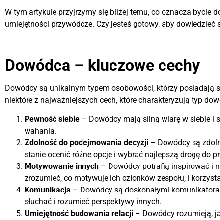
W tym artykule przyjrzymy się bliżej temu, co oznacza bycie 
umiejętności przywódcze. Czy jesteś gotowy, aby dowiedzieć si
Dowódca – kluczowe cechy
Dowódcy są unikalnym typem osobowości, którzy posiadają sz
niektóre z najważniejszych cech, które charakteryzują typ do
Pewność siebie
– Dowódcy mają silną wiarę w siebie i 
wahania.
Zdolność do podejmowania decyzji
– Dowódcy są zdolni
stanie ocenić różne opcje i wybrać najlepszą drogę do p
Motywowanie innych
– Dowódcy potrafią inspirować i m
zrozumieć, co motywuje ich członków zespołu, i korzysta
Komunikacja
– Dowódcy są doskonałymi komunikatorami. 
słuchać i rozumieć perspektywy innych.
Umiejętność budowania relacji
– Dowódcy rozumieją, ja