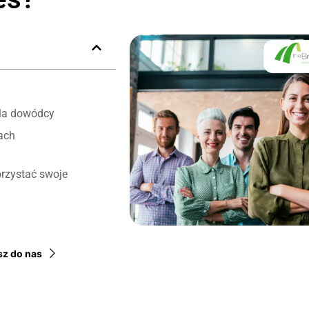
dla dowódcy
ach
orzystać swoje
sz do nas