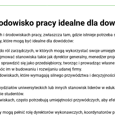
odowisko pracy idealne dla do
 środowiskach pracy, zwłaszcza tam, gdzie istnieje potrzeba 
y, które mogą być idealne dla dowódców:
do ról zarządczych, w których mogą wykorzystać swoje umieję
mować stanowiska takie jak dyrektor generalny, menedżer projek
rawdzić się jako przedsiębiorcy, tworząc i prowadząc własne f
 im w budowaniu i rozwijaniu udanej firmy.
wiskach, które wymagają silnego przywództwa i decyzyjności, 
wydziałów uniwersyteckich lub innych stanowisk liderów w ed
ie studentów.
wiskach, często potrzebują umiejętności przywódczych, aby ef
y mogą pełnić rolę dyrektorów wykonawczych, koordynatorów p