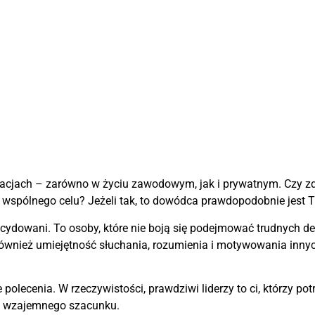
tuacjach – zarówno w życiu zawodowym, jak i prywatnym. Czy zd
a wspólnego celu? Jeżeli tak, to dowódca prawdopodobnie jest
ecydowani. To osoby, które nie boją się podejmować trudnych decy
wnież umiejętność słuchania, rozumienia i motywowania innych
polecenia. W rzeczywistości, prawdziwi liderzy to ci, którzy po
 i wzajemnego szacunku.