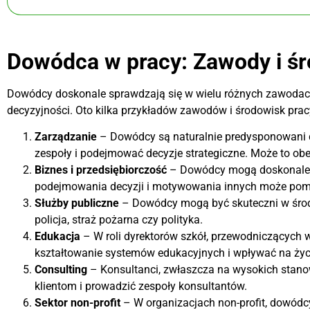
Dowódca w pracy: Zawody i śr
Dowódcy doskonale sprawdzają się w wielu różnych zawodach i
decyzyjności. Oto kilka przykładów zawodów i środowisk prac
Zarządzanie
– Dowódcy są naturalnie predysponowani 
zespoły i podejmować decyzje strategiczne. Może to obej
Biznes i przedsiębiorczość
– Dowódcy mogą doskonale sp
podejmowania decyzji i motywowania innych może pomóc
Służby publiczne
– Dowódcy mogą być skuteczni w środo
policja, straż pożarna czy polityka.
Edukacja
– W roli dyrektorów szkół, przewodniczących 
kształtowanie systemów edukacyjnych i wpływać na życ
Consulting
– Konsultanci, zwłaszcza na wysokich stano
klientom i prowadzić zespoły konsultantów.
Sektor non-profit
– W organizacjach non-profit, dowódc