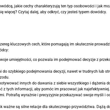
dowódcą, jakie cechy charakteryzują ten typ osobowości i jak m
ę więcej? Czytaj dalej, aby odkryć, czy jesteś typem dowódcy.
ereg kluczowych cech, które pomagają im skutecznie prowadzić
wódcy:
swoje umiejętności, co pozwala im podejmować decyzje z przek
 do szybkiego podejmowania decyzji, nawet w trudnych lub str
rzodu.
otywować innych do dawania z siebie wszystkiego i dążenia do
ć z tych informacji, aby pomóc im pracować jak najefektywniej.
Potrafią wyraźnie i precyzyjnie przekazywać swoje myśli i oc
k ważne są silne relacje dla skutecznego przywództwa. Dążą do