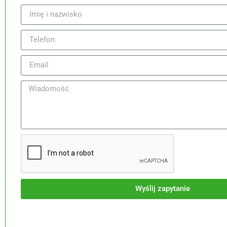
ty® – Black
The Bridge Personal
Wyślij zapytanie
LImitow
479,70
zł