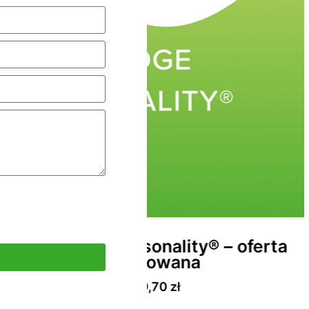
ity® – oferta
The Bridge Perso
ana
Frid
1200,