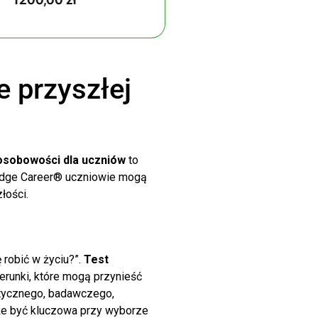
 przyszłej
osobowości dla uczniów
to
ridge Career® uczniowie mogą
łości.
 robić w życiu?”.
Test
erunki, które mogą przynieść
istycznego, badawczego,
oże być kluczowa przy wyborze