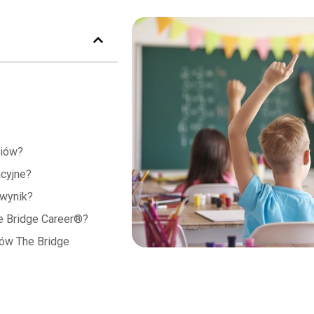
niów?
cyjne?
 wynik?
e Bridge Career®?
iów The Bridge