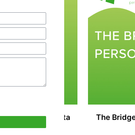
ity® – oferta
The Bridge Perso
ana
Frid
1200,