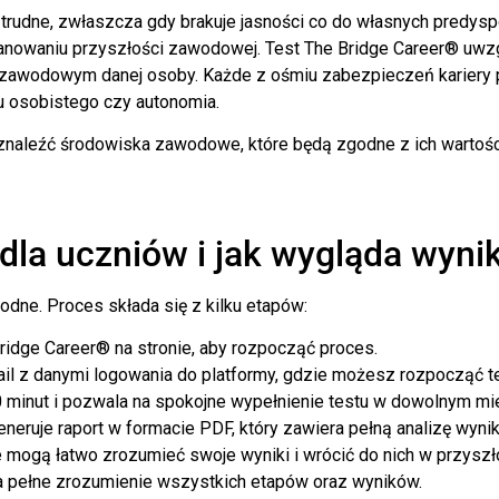
 trudne, zwłaszcza gdy brakuje jasności co do własnych predysp
planowaniu przyszłości zawodowej. Test The Bridge Career® uwzg
u zawodowym danej osoby. Każde z ośmiu zabezpieczeń kariery p
ju osobistego czy autonomia.
 znaleźć środowiska zawodowe, które będą zgodne z ich wartośc
la uczniów i jak wygląda wyni
odne. Proces składa się z kilku etapów:
ridge Career® na stronie, aby rozpocząć proces.
l z danymi logowania do platformy, gdzie możesz rozpocząć te
0 minut i pozwala na spokojne wypełnienie testu w dowolnym mie
eruje raport w formacie PDF, który zawiera pełną analizę wyni
e mogą łatwo zrozumieć swoje wyniki i wrócić do nich w przyszł
 na pełne zrozumienie wszystkich etapów oraz wyników.