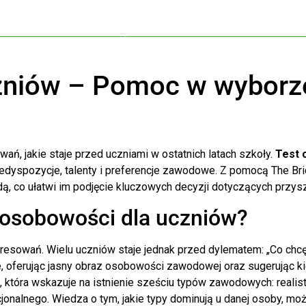
zniów – Pomoc w wyborze
ań, jakie staje przed uczniami w ostatnich latach szkoły.
Test 
predyspozycje, talenty i preferencje zawodowe. Z pomocą The B
ą, co ułatwi im podjęcie kluczowych decyzji dotyczących przysz
 osobowości dla uczniów?
resowań. Wielu uczniów staje jednak przed dylematem: „Co chcę
 oferując jasny obraz osobowości zawodowej oraz sugerując ki
nda, która wskazuje na istnienie sześciu typów zawodowych: real
onalnego. Wiedza o tym, jakie typy dominują u danej osoby, m