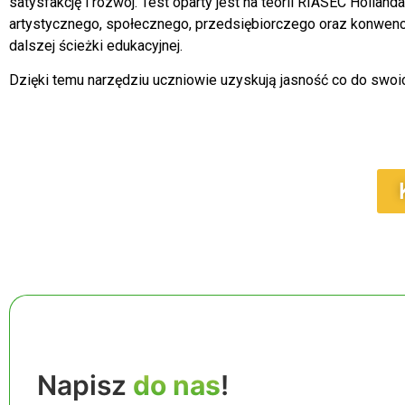
satysfakcję i rozwój. Test oparty jest na teorii RIASEC Holla
artystycznego, społecznego, przedsiębiorczego oraz konwencj
dalszej ścieżki edukacyjnej.
Dzięki temu narzędziu uczniowie uzyskują jasność co do swoic
Napisz
do nas
!