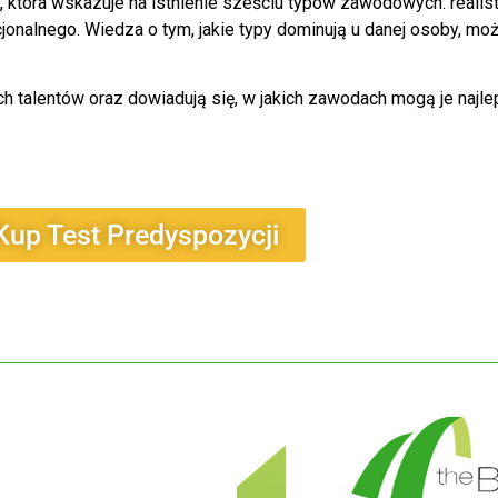
nda, która wskazuje na istnienie sześciu typów zawodowych: real
onalnego. Wiedza o tym, jakie typy dominują u danej osoby, m
h talentów oraz dowiadują się, w jakich zawodach mogą je najle
Kup Test Predyspozycji