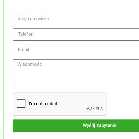
ty® – Black
The Bridge Personal
Wyślij zapytanie
LImitow
479,70
zł