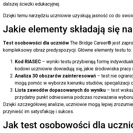
dalszej ścieżki edukacyjnej.
Dzięki temu narzędziu uczniowie uzyskują jasność co do swoic
Jakie elementy składają się n
Test osobowości dla uczniów
The Bridge Career® jest zapr
kompleksowy obraz predyspozycji. Główne elementy testu to:
Kod RIASEC
– wyniki testu przybierają formę indywidua
kodowi uczniowie dowiadują się, jakie środowiska pracy n
Analiza 30 obszarów zainteresowań
– test nie ograni
mogą pomóc w wyborze kierunku studiów, specjalizacji 
Lista zawodów dopasowanych do wyniku
– test wskaz
przydatny punkt odniesienia podczas rozważania wybor
Dzięki szczegółowej analizie, uczniowie mogą lepiej zrozumie
przynieść im satysfakcję i sukces.
Jak test osobowości dla uczn