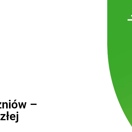
zniów –
złej