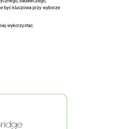
istycznego, badawczego,
oże być kluczowa przy wyborze
piej wykorzystać.