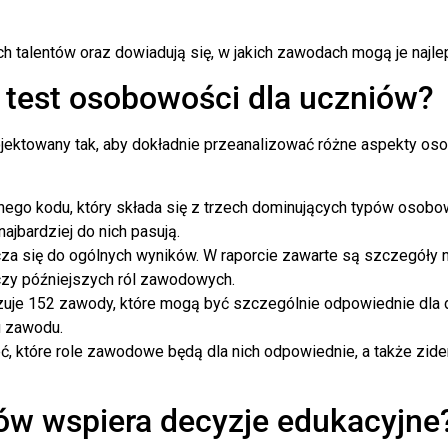
h talentów oraz dowiadują się, w jakich zawodach mogą je najle
a test osobowości dla uczniów?
ojektowany tak, aby dokładnie przeanalizować różne aspekty o
lnego kodu, który składa się z trzech dominujących typów osob
ajbardziej do nich pasują.
cza się do ogólnych wyników. W raporcie zawarte są szczegóły 
czy późniejszych ról zawodowych.
uje 152 zawody, które mogą być szczególnie odpowiednie dla d
u zawodu.
ć, które role zawodowe będą dla nich odpowiednie, a także zid
iów wspiera decyzje edukacyjne